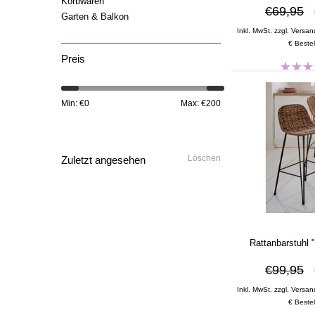
Korbwaren
€69,95
Garten & Balkon
Inkl. MwSt. zzgl. Versan
€ Bestel
Preis
Min: €
0
Max: €
200
Löschen
Zuletzt angesehen
Rattanbarstuhl 
€99,95
Inkl. MwSt. zzgl. Versan
€ Bestel