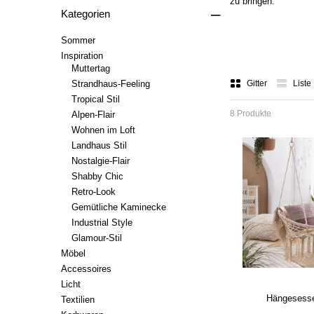
zu bringen.
–
Kategorien
Sommer
Inspiration
Muttertag
Strandhaus-Feeling
Gitter
Liste
Tropical Stil
8 Produkte
Alpen-Flair
Wohnen im Loft
Landhaus Stil
Nostalgie-Flair
Shabby Chic
Retro-Look
Gemütliche Kaminecke
Industrial Style
Glamour-Stil
Möbel
Accessoires
Licht
Hängesesse
Textilien