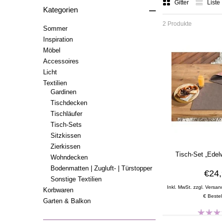
Gitter
Liste
–
Kategorien
2 Produkte
Sommer
Inspiration
Möbel
Accessoires
Licht
Textilien
Gardinen
Tischdecken
Tischläufer
Tisch-Sets
Sitzkissen
Zierkissen
Tisch-Set „Edel
Wohndecken
Bodenmatten | Zugluft- | Türstopper
€24
Sonstige Textilien
Inkl. MwSt. zzgl. Versan
Korbwaren
€ Bestel
Garten & Balkon