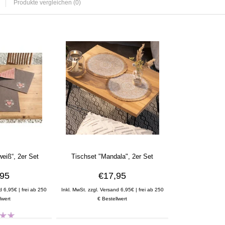
Produkte vergleichen (0)
weiß“, 2er Set
Tischset "Mandala", 2er Set
,95
€17,95
d 6,95€ | frei ab 250
Inkl. MwSt. zzgl. Versand 6,95€ | frei ab 250
lwert
€ Bestellwert