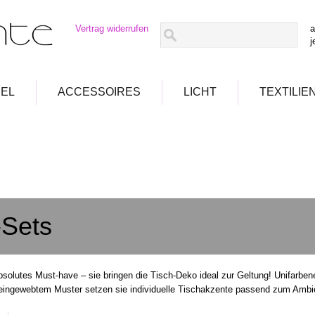
Vertrag widerrufen
a
j
EL
ACCESSOIRES
LICHT
TEXTILIE
-Sets
bsolutes Must-have – sie bringen die Tisch-Deko ideal zur Geltung! Unifarbene
eingewebtem Muster setzen sie individuelle Tischakzente passend zum Ambie