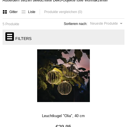
Außerdem setzen beleuchtete Deko-Objekte tolle Wohnakzente!
Gitter
Liste
Produkte vergleichen (0)
Neueste Produkte
Sortieren nach:
5 Produkte
FILTERS
Leuchtkugel "Olia", 40 cm
€29,95