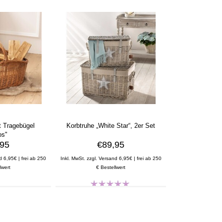
t Tragebügel
Korbtruhe „White Star“, 2er Set
os"
,95
€89,95
d 6,95€ | frei ab 250
Inkl. MwSt. zzgl. Versand 6,95€ | frei ab 250
lwert
€ Bestellwert