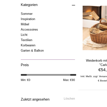
–
Kategorien
Sommer
Inspiration
Möbel
Accessoires
Licht
Textilien
Korbwaren
Garten & Balkon
Weidenkorb mi
Preis
"Carl
€54
Inkl. MwSt. zzgl. Versan
Min: €
0
Max: €
90
€ Bestel
Löschen
Zuletzt angesehen