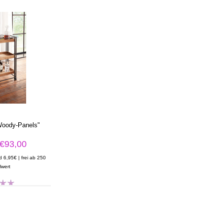
oody-Panels"
€93,00
d 6,95€ | frei ab 250
lwert