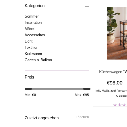
–
Kategorien
Sommer
Inspiration
Möbel
Accessoires
Licht
Textilien
Korbwaren
Garten & Balkon
Küchenwagen "W
Preis
€98,00
Inkl. MwSt. zzgl. Versan
Min: €
0
Max: €
95
€ Bestel
Löschen
Zuletzt angesehen