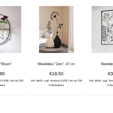
"Bloom"
Metalldeko "Zem", 47 cm
Wanddek
,95
€18,50
€3
d 6,95€ | frei ab 250
Inkl. MwSt. zzgl. Versand 6,95€ | frei ab 250
Inkl. MwSt. zzgl. Ve
lwert
€ Bestellwert
€ Be