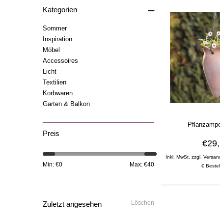
–
Kategorien
Sommer
Inspiration
Möbel
Accessoires
Licht
Textilien
Korbwaren
Garten & Balkon
Pflanzampe
Preis
€29
Inkl. MwSt. zzgl. Versan
Min: €
0
Max: €
40
€ Bestel
Löschen
Zuletzt angesehen