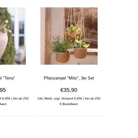
l "Terra"
Pflanzampel "Milio", 3er Set
,95
€35,90
d 6,95€ | frei ab 250
Inkl. MwSt. zzgl. Versand 6,95€ | frei ab 250
lwert
€ Bestellwert