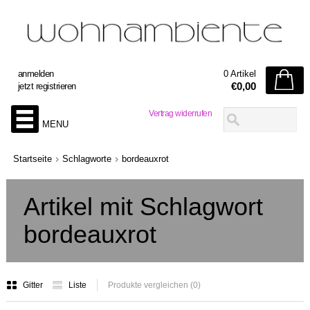
anmelden
0 Artikel
€0,00
jetzt registrieren
Vertrag widerrufen
MENU
Startseite
Schlagworte
bordeauxrot
Artikel mit Schlagwort
bordeauxrot
Gitter
Liste
Produkte vergleichen (0)