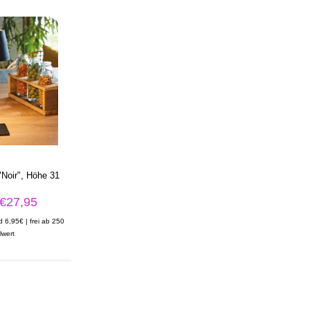
Noir", Höhe 31
m
€27,95
d 6,95€ | frei ab 250
lwert