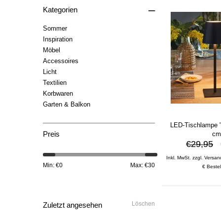
–
Kategorien
Sommer
Inspiration
Möbel
Accessoires
Licht
Textilien
Korbwaren
Garten & Balkon
LED-Tischlampe "
Preis
c
€29,95
Inkl. MwSt. zzgl. Versan
Min: €
0
Max: €
30
€ Bestel
Löschen
Zuletzt angesehen