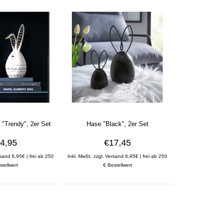
 "Trendy", 2er Set
Hase "Black", 2er Set
4,95
€17,45
rsand 6,95€ | frei ab 250
Inkl. MwSt. zzgl. Versand 6,95€ | frei ab 250
stellwert
€ Bestellwert