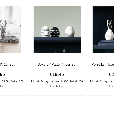
d", 2er Set
Deko-Ei "Pattern", 3er Set
Porzellan-Hase
,95
€19,45
€2
d 6,95€ | frei ab 250
Inkl. MwSt. zzgl. Versand 6,95€ | frei ab 250
Inkl. MwSt. zzgl. Ve
lwert
€ Bestellwert
€ Be