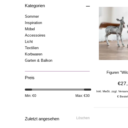
–
Kategorien
Sommer
Inspiration
Möbel
Accessoires
Licht
Textilien
Korbwaren
Garten & Balkon
Figuren "Wil
Preis
€27
Inkl. MwSt. zzgl. Versan
Min: €
0
Max: €
30
€ Bestel
Löschen
Zuletzt angesehen