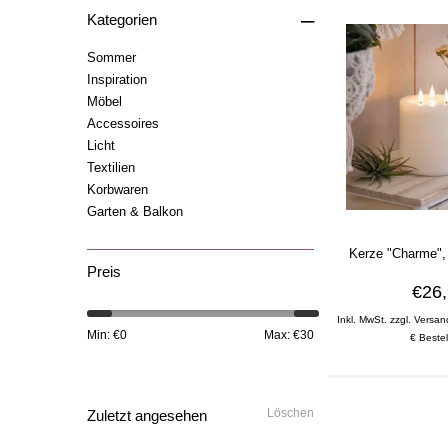
–
Kategorien
Sommer
Inspiration
Möbel
Accessoires
Licht
Textilien
Korbwaren
Garten & Balkon
Kerze "Charme",
Preis
€26
Inkl. MwSt. zzgl. Versan
Min: €
0
Max: €
30
€ Bestel
Löschen
Zuletzt angesehen