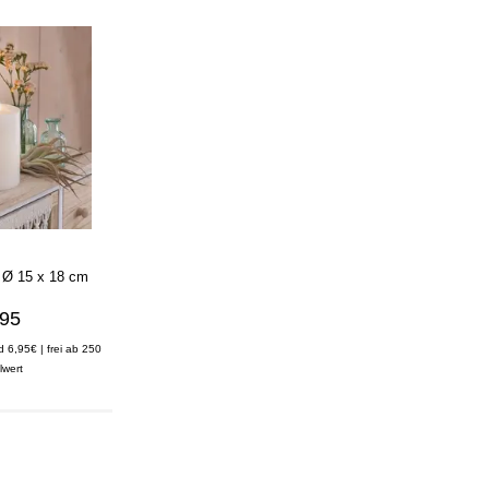
 Ø 15 x 18 cm
,95
d 6,95€ | frei ab 250
lwert