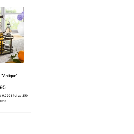
 "Antique"
,95
d 6,95€ | frei ab 250
lwert