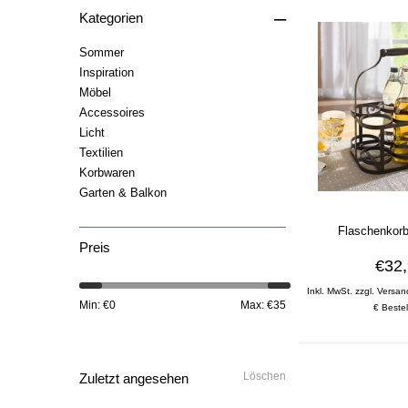
–
Kategorien
Sommer
Inspiration
Möbel
Accessoires
Licht
Textilien
Korbwaren
Garten & Balkon
Flaschenkorb
Preis
€32
Inkl. MwSt. zzgl. Versan
Min: €
0
Max: €
35
€ Bestel
Löschen
Zuletzt angesehen