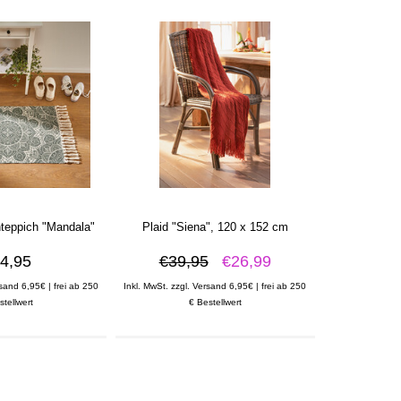
nteppich "Mandala"
Plaid "Siena", 120 x 152 cm
4,95
€39,95
€26,99
rsand 6,95€ | frei ab 250
Inkl. MwSt. zzgl. Versand 6,95€ | frei ab 250
stellwert
€ Bestellwert