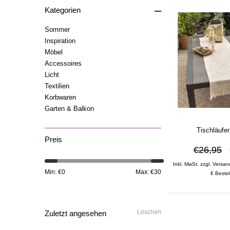
–
Kategorien
Sommer
Inspiration
Möbel
Accessoires
Licht
Textilien
Korbwaren
Garten & Balkon
Tischläufe
Preis
€26,95
Inkl. MwSt. zzgl. Versan
Min: €
0
Max: €
30
€ Bestel
Löschen
Zuletzt angesehen