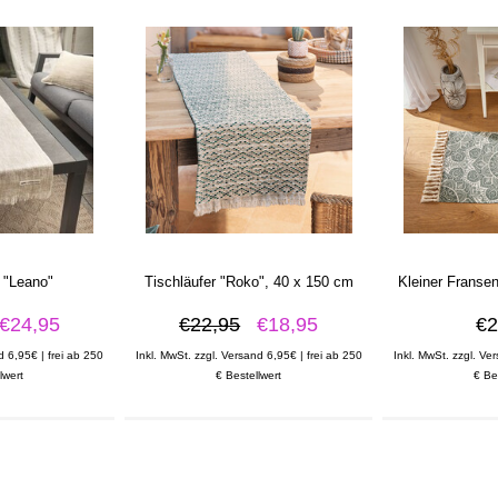
r "Leano"
Tischläufer "Roko", 40 x 150 cm
Kleiner Franse
€24,95
€22,95
€18,95
€2
d 6,95€ | frei ab 250
Inkl. MwSt. zzgl. Versand 6,95€ | frei ab 250
Inkl. MwSt. zzgl. Ve
lwert
€ Bestellwert
€ Be