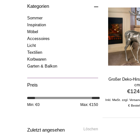
–
Kategorien
Sommer
Inspiration
Möbel
Accessoires
Licht
Textilien
Korbwaren
Garten & Balkon
Großer Deko-Hirs
Preis
c
€124
Inkl. MwSt. zzgl. Versan
Min: €
0
Max: €
150
€ Bestel
Löschen
Zuletzt angesehen