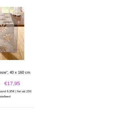
esie“, 40 x 160 cm
5
€17,95
rsand 6,95€ | frei ab 250
stellwert