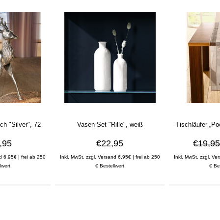
ch "Silver", 72
Vasen-Set "Rille", weiß
Tischläufer „Po
m
,95
€22,95
€19,9
d 6,95€ | frei ab 250
Inkl. MwSt. zzgl. Versand 6,95€ | frei ab 250
Inkl. MwSt. zzgl. Ve
lwert
€ Bestellwert
€ Be