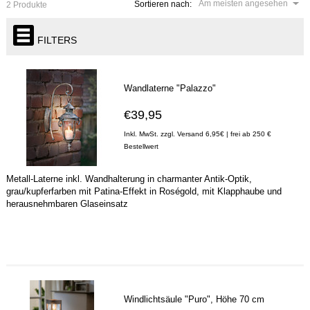
Am meisten angesehen
Sortieren nach:
2 Produkte
FILTERS
Wandlaterne "Palazzo"
€39,95
Inkl. MwSt. zzgl. Versand 6,95€ | frei ab 250 €
Bestellwert
Metall-Laterne inkl. Wandhalterung in charmanter Antik-Optik,
grau/kupferfarben mit Patina-Effekt in Roségold, mit Klapphaube und
herausnehmbaren Glaseinsatz
Windlichtsäule "Puro", Höhe 70 cm