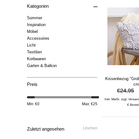
–
Kategorien
Sommer
Inspiration
Möbel
Accessoires
Licht
Textilien
Korbwaren
Garten & Balkon
Kissenbezug "Grob
Preis
c
€24,95
Inkl. MwSt. zzgl. Versan
Min: €
0
Max: €
25
€ Bestel
Löschen
Zuletzt angesehen