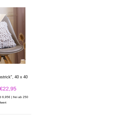
strick", 40 x 40
m
€22,95
d 6,95€ | frei ab 250
lwert