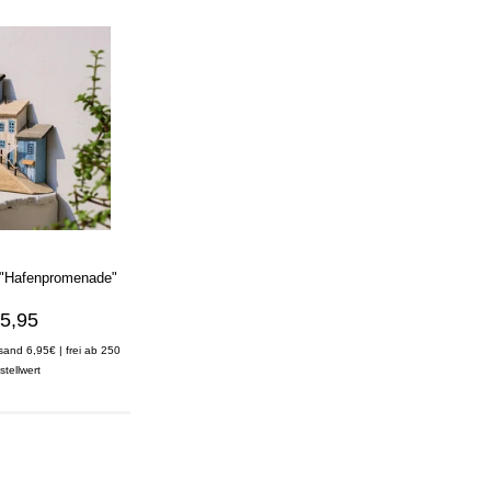
"Hafenpromenade"
5,95
rsand 6,95€ | frei ab 250
stellwert