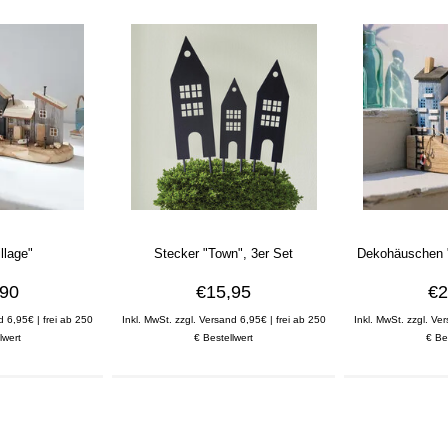
llage"
Stecker "Town", 3er Set
Dekohäuschen 
,90
€15,95
€2
d 6,95€ | frei ab 250
Inkl. MwSt. zzgl. Versand 6,95€ | frei ab 250
Inkl. MwSt. zzgl. Ve
lwert
€ Bestellwert
€ Be