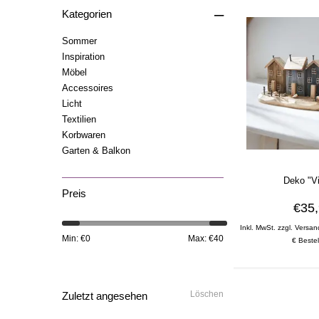
–
Kategorien
Sommer
Inspiration
Möbel
Accessoires
Licht
Textilien
Korbwaren
Garten & Balkon
Deko "Vi
Preis
€35
Inkl. MwSt. zzgl. Versan
Min: €
0
Max: €
40
€ Bestel
Löschen
Zuletzt angesehen