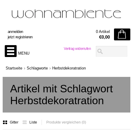
anmelden
0 Artikel
€0,00
jetzt registrieren
Vertrag widerrufen
MENU
Startseite
Schlagworte
Herbstdekoratration
Artikel mit Schlagwort
Herbstdekoratration
Gitter
Liste
Produkte vergleichen (0)