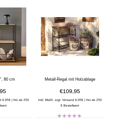
", 80 cm
Metall-Regal mit Holzablage
,95
€109,95
d 6,95€ | frei ab 250
Inkl. MwSt. zzgl. Versand 6,95€ | frei ab 250
lwert
€ Bestellwert