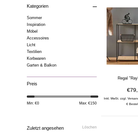
–
Kategorien
Sommer
Inspiration
Möbel
Accessoires
Licht
Textilien
Korbwaren
Garten & Balkon
Regal "Ray
Preis
€79
Inkl. MwSt. zzgl. Versan
Min: €
0
Max: €
150
€ Bestel
Löschen
Zuletzt angesehen