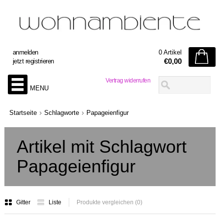
anmelden
0 Artikel
€0,00
jetzt registrieren
Vertrag widerrufen
MENU
Startseite
Schlagworte
Papageienfigur
Artikel mit Schlagwort
Papageienfigur
Gitter
Liste
Produkte vergleichen (0)