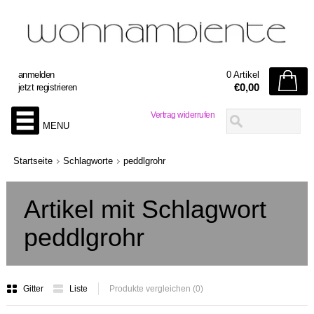
anmelden
0 Artikel
€0,00
jetzt registrieren
Vertrag widerrufen
MENU
Startseite
Schlagworte
peddlgrohr
Artikel mit Schlagwort
peddlgrohr
Gitter
Liste
Produkte vergleichen (0)