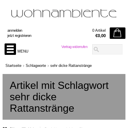
anmelden
0 Artikel
€0,00
jetzt registrieren
Vertrag widerrufen
MENU
Startseite
Schlagworte
sehr dicke Rattanstränge
Artikel mit Schlagwort
sehr dicke
Rattanstränge