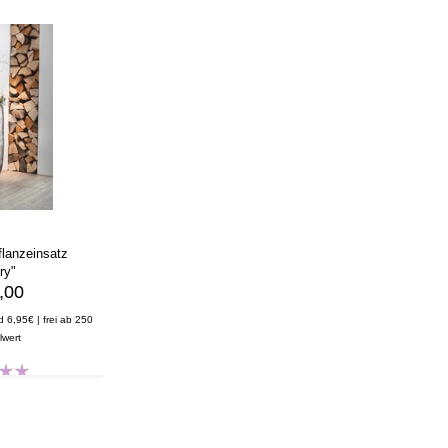
flanzeinsatz
ry"
,00
d 6,95€ | frei ab 250
lwert