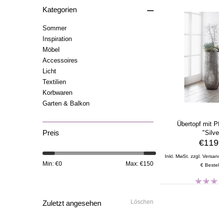
–
Kategorien
Sommer
Inspiration
Möbel
Accessoires
Licht
Textilien
Korbwaren
Garten & Balkon
Übertopf mit P
Preis
"Silve
€119
Inkl. MwSt. zzgl. Versan
Min: €
0
Max: €
150
€ Bestel
Löschen
Zuletzt angesehen