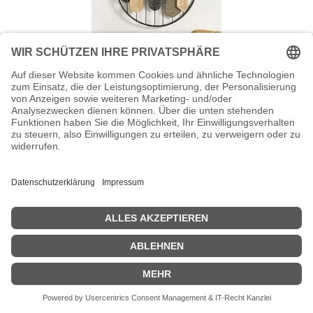
Wanddeko "Blätterensemble", D 56 cm
€44,95
Inkl. MwSt.
zzgl. Versand 6,95€ | frei ab 250 € Bestellwert