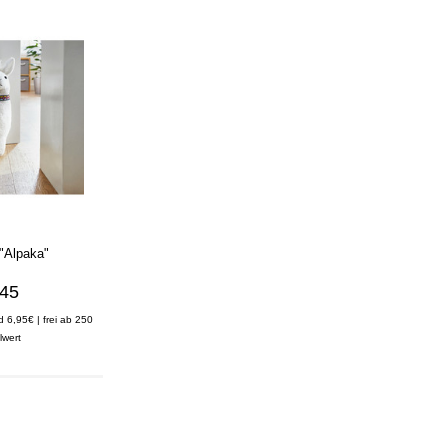
 "Alpaka"
,45
d 6,95€ | frei ab 250
lwert