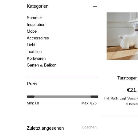
–
Kategorien
Sommer
Inspiration
Möbel
Accessoires
Licht
Textilien
Korbwaren
Garten & Balkon
Türstopper
Preis
€21
Inkl. MwSt. zzgl. Versan
Min: €
0
Max: €
25
€ Bestel
Löschen
Zuletzt angesehen