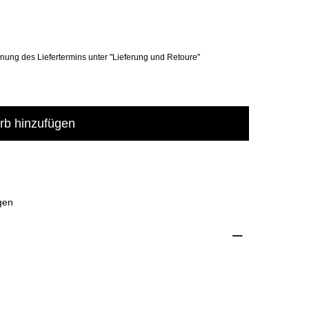
hnung des Liefertermins unter "Lieferung und Retoure"
b hinzufügen
gen
–