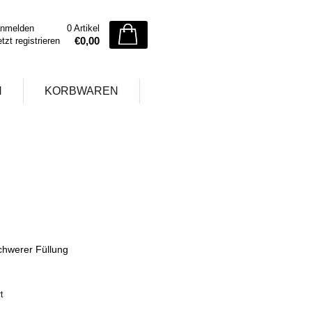
nmelden
0 Artikel
€0,00
etzt registrieren
N
KORBWAREN
schwerer Füllung
t