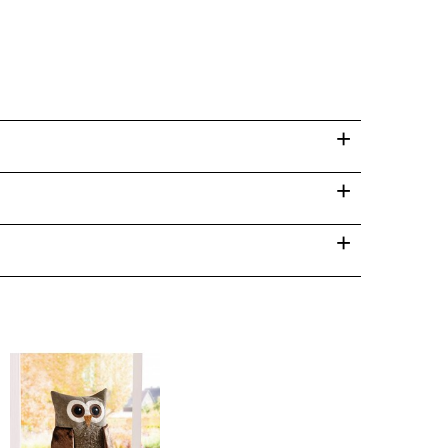
+
+
+