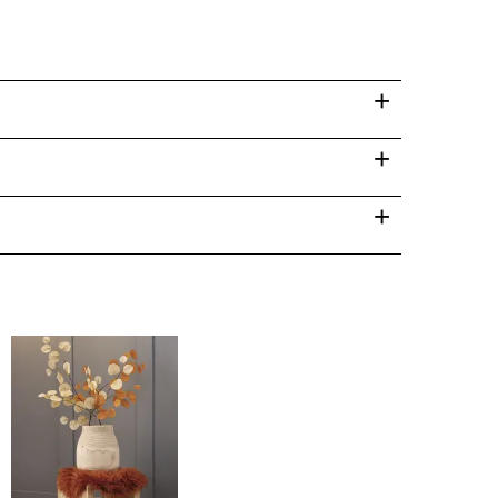
+
+
+