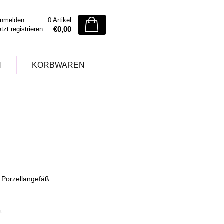
nmelden
0 Artikel
€0,00
etzt registrieren
N
KORBWAREN
 Porzellangefäß
t