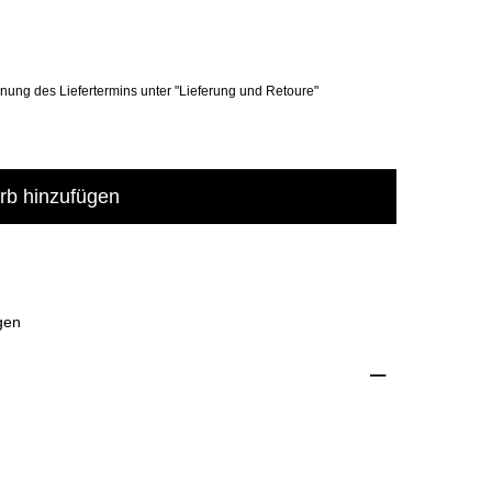
hnung des Liefertermins unter "Lieferung und Retoure"
b hinzufügen
gen
–